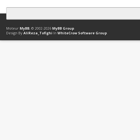
Contact
Club Affiliation
Retourner en haut
Version bas-débit (Archi
Moteur
MyBB
, © 2002-2026
MyBB Group
.
Design By
AliReza_Tofighi
In
WhiteCrow Software Group
.