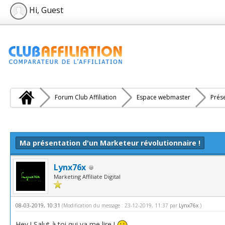
Hi, Guest
Forum Club Affiliation
Espace webmaster
Prés
e(s))
Ma présentation d'un Marketeur révolutionnaire !
Lynx76x
Marketing Affiliate Digital
08-03-2019, 10:31
(Modification du message : 23-12-2019, 11:37 par
Lynx76x
.)
Hey ! Salut à toi qui va me lire !