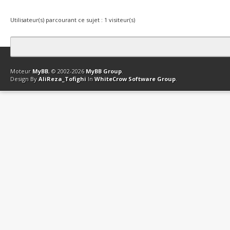
Utilisateur(s) parcourant ce sujet : 1 visiteur(s)
Contact
Club Affiliation
Retourner en haut
Version bas-débit (Archi
Moteur
MyBB
, © 2002-2026
MyBB Group
.
Design By
AliReza_Tofighi
In
WhiteCrow Software Group
.