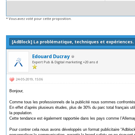
* Vous avez voté pour cette proposition.
e(s))
[AdBlock] La problématique, techniques et expériences.
Edouard Ducray
Expert Pub & Digital marketing +20 ans d
24-05-2019, 15:06
Bonjour,
Comme tous les professionnels de la publicité nous sommes confrontés à 
En effet d’après plusieurs études, plus de 30% du parc total français u
la population.
Cette tendance est également rapportée dans les pays comme l’Allemag
Pour contrer cela nous avons développés un format publicitaire “Adblock f
personnaliser la communication, garantir la brand safety en ne risquant p