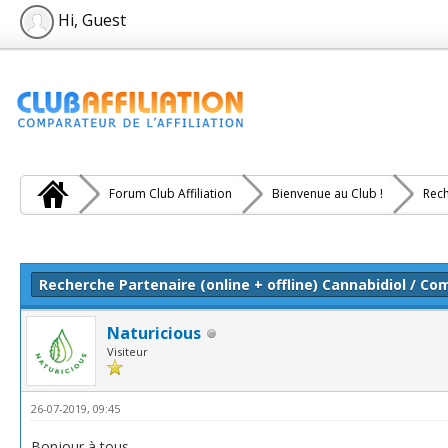
Hi, Guest
Forum Club Affiliation
Bienvenue au Club !
Rech
e(s))
Recherche Partenaire (online + offline) Cannabidiol / C
Naturicious
Visiteur
26-07-2019, 09:45
Bonjour à tous,