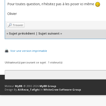
Pour toutes question, n'hésitez pas à les poser ici même
Olivier
Trouver
«
Sujet précédent
|
Sujet suivant
»
Voir une version imprimable
Utilisateur(s) parcourant ce sujet : 1 visiteur(s)
Contact
Club Affiliation
Retourner en haut
Version bas-débit (Archi
Moteur
MyBB
, © 2002-2026
MyBB Group
.
Design By
AliReza_Tofighi
In
WhiteCrow Software Group
.