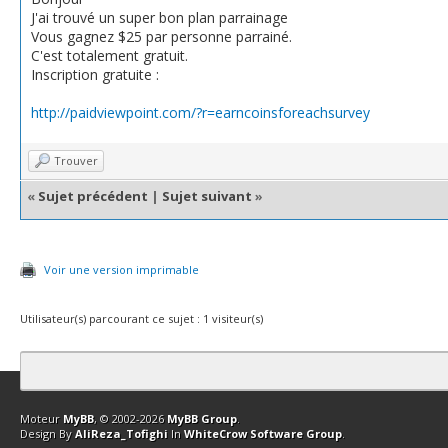
J'ai trouvé un super bon plan parrainage
Vous gagnez $25 par personne parrainé.
C'est totalement gratuit.
Inscription gratuite :
http://paidviewpoint.com/?r=earncoinsforeachsurvey
Trouver
«
Sujet précédent
|
Sujet suivant
»
Voir une version imprimable
Utilisateur(s) parcourant ce sujet : 1 visiteur(s)
Contact
Club Affiliation
Retourner en haut
Version bas-débit (Archi
Moteur
MyBB
, © 2002-2026
MyBB Group
.
Design By
AliReza_Tofighi
In
WhiteCrow Software Group
.