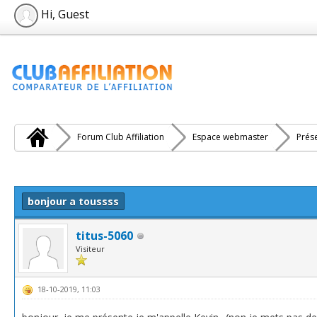
Hi, Guest
Forum Club Affiliation
Espace webmaster
Prés
e(s))
bonjour a toussss
titus-5060
Visiteur
18-10-2019, 11:03