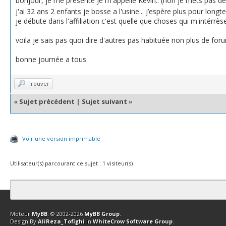
bonjour, je me présente je m'appelle Kevin.. (non je mets pas de
j'ai 32 ans 2 enfants je bosse a l'usine... j’espère plus pour lon
je débute dans l'affiliation c'est quelle que choses qui m'intérr
voila je sais pas quoi dire d'autres pas habituée non plus de foru
bonne journée a tous
Trouver
«
Sujet précédent
|
Sujet suivant
»
Voir une version imprimable
Utilisateur(s) parcourant ce sujet : 1 visiteur(s)
Contact
Club Affiliation
Retourner en haut
Version bas-débit (Archi
Moteur
MyBB
, © 2002-2026
MyBB Group
.
Design By
AliReza_Tofighi
In
WhiteCrow Software Group
.