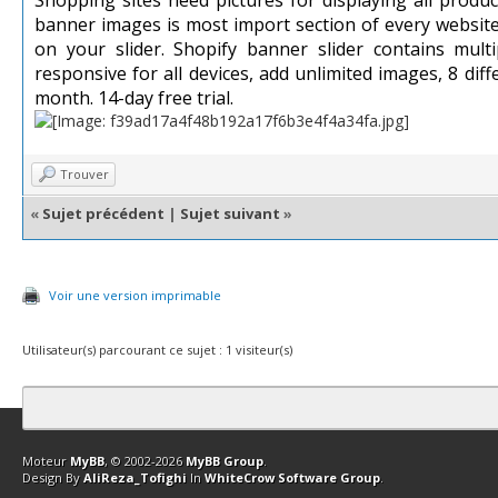
Shopping sites need pictures for displaying all produc
banner images is most import section of every website
on your slider. Shopify banner slider contains multi
responsive for all devices, add unlimited images, 8 dif
month. 14-day free trial.
Trouver
«
Sujet précédent
|
Sujet suivant
»
Voir une version imprimable
Utilisateur(s) parcourant ce sujet : 1 visiteur(s)
Contact
Club Affiliation
Retourner en haut
Version bas-débit (Archi
Moteur
MyBB
, © 2002-2026
MyBB Group
.
Design By
AliReza_Tofighi
In
WhiteCrow Software Group
.