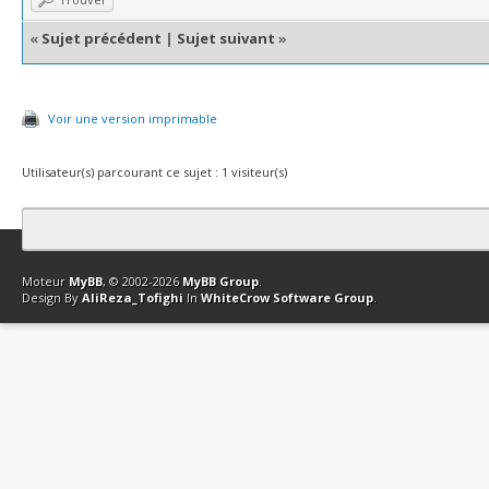
«
Sujet précédent
|
Sujet suivant
»
Voir une version imprimable
Utilisateur(s) parcourant ce sujet : 1 visiteur(s)
Contact
Club Affiliation
Retourner en haut
Version bas-débit (Archi
Moteur
MyBB
, © 2002-2026
MyBB Group
.
Design By
AliReza_Tofighi
In
WhiteCrow Software Group
.