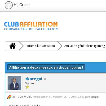
Hi, Guest
Forum Club Affiliation
Affiliation généraliste, igaming
vote(s))
Affiliation a deux niveaux en dropshipping !
skategui
Visiteur
26-10-2019, 21:07
(Modification du message : 26-10-2019, 22:33 par
skategui
.)