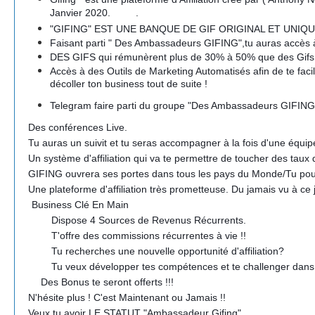
Janvier 2020.
.
?
?
?
?
"
GIFING" EST UNE BANQUE DE GIF ORIGINAL ET UNIQUE à la
Faisant parti " Des Ambassadeurs GIFING",tu auras accès à de
DES GIFS qui rémunèrent plus de 30% à 50% que des Gifs 
Accès à des Outils de Marketing Automatisés afin de te facilit
décoller ton business tout de suite !
Telegram faire parti du groupe "Des Ambassadeurs GIFING" 
?
Des conférences Live.
?
Tu auras un suivit et tu seras accompagner à la fois d'une équip
?
Un système d'affiliation qui va te permettre de toucher des taux
?
GIFING ouvrera ses portes dans tous les pays du Monde/Tu pourra
?
Une plateforme d'affiliation très prometteuse. Du jamais vu à ce 
⚜️
Business Clé En Main
⚜️
⚜️
⚜️
Dispose 4 Sources de Revenus Récurrents.
⚜️
⚜️
⚜️
T'offre des commissions récurrentes à vie !!
⚜️
⚜️
⚜️
Tu recherches une nouvelle opportunité d'affiliation?
⚜️
⚜️
⚜️
Tu veux développer tes compétences et te challenger dans l'
?
?
?
Des Bonus te seront offerts !!!
?
N'hésite plus ! C'est Maintenant ou Jamais !!
?
Veux tu avoir LE STATUT "Ambassadeur Gifing"