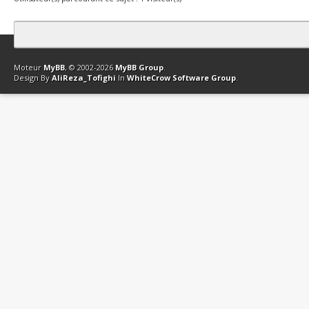
Contact
Club Affiliation
Retourner en haut
Version bas-débit (Archi
Moteur
MyBB
, © 2002-2026
MyBB Group
.
Design By
AliReza_Tofighi
In
WhiteCrow Software Group
.