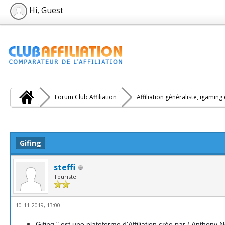
Hi, Guest
Forum Club Affiliation
Affiliation généraliste, igaming
e(s))
Gifing
steffi
Touriste
10-11-2019, 13:00
Gifing " est une plateforme d'Affiliation crée par ( Anthony