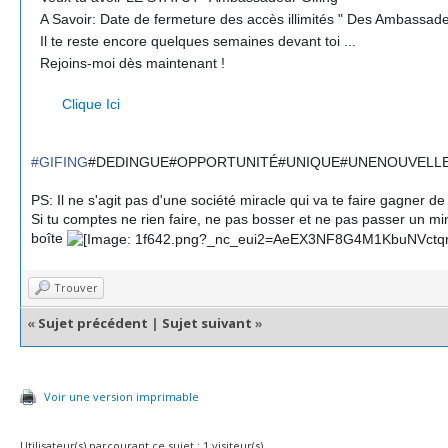
?
A Savoir: Date de fermeture des accès illimités " Des Ambassad
?
Il te reste encore quelques semaines devant toi ...
?
Rejoins-moi dès maintenant !
?
?
?
Clique Ici
#GIFING
#DEDINGUE#OPPORTUNITÉ#UNIQUE#UNENOUVELLE
PS:
Il ne s'agit pas d'une société miracle qui va te faire gagner d
Si tu comptes ne rien faire, ne pas bosser et ne pas passer un mi
boîte
Trouver
«
Sujet précédent
|
Sujet suivant
»
Voir une version imprimable
Utilisateur(s) parcourant ce sujet : 1 visiteur(s)