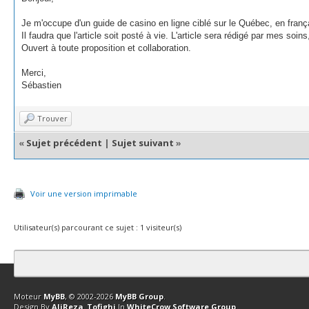
Je m'occupe d'un guide de casino en ligne ciblé sur le Québec, en frança
Il faudra que l'article soit posté à vie. L'article sera rédigé par mes soin
Ouvert à toute proposition et collaboration.
Merci,
Sébastien
Trouver
«
Sujet précédent
|
Sujet suivant
»
Voir une version imprimable
Utilisateur(s) parcourant ce sujet : 1 visiteur(s)
Contact
Club Affiliation
Retourner en haut
Version bas-débit (Archi
Moteur
MyBB
, © 2002-2026
MyBB Group
.
Design By
AliReza_Tofighi
In
WhiteCrow Software Group
.