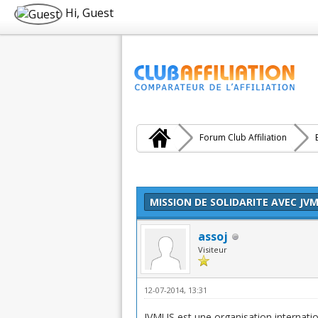
Hi, Guest
Forum Club Affiliation
Moyenne : 0 (0 vote(s))
1
2
3
4
5
MISSION DE SOLIDARITE AVEC JVM
assoj
Visiteur
12-07-2014, 13:31
JVMUS est une organisation internatio