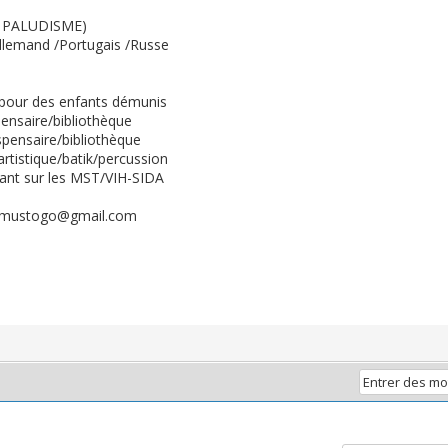
A/ PALUDISME)
Allemand /Portugais /Russe
 pour des enfants démunis
ensaire/bibliothèque
spensaire/bibliothèque
artistique/batik/percussion
tant sur les MST/VIH-SIDA
jvmustogo@gmail.com