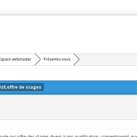
Espace webmaster
Présentez-vous
US;offre de stages
nale qui offre des stages divers (sans qualification, conventionné) au