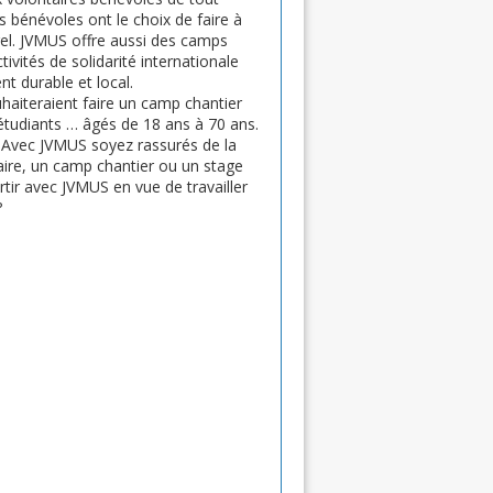
s bénévoles ont le choix de faire à
urel. JVMUS offre aussi des camps
ivités de solidarité internationale
t durable et local.
haiteraient faire un camp chantier
 étudiants … âgés de 18 ans à 70 ans.
. Avec JVMUS soyez rassurés de la
daire, un camp chantier ou un stage
rtir avec JVMUS en vue de travailler
?
)