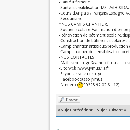
-Santé infirmerie
-Santé (sensibilisation MST/VIH-SID
-Cours d’Anglais /Français/Espagnol/
-Secourisme
*NOS CAMPS CHANTIERS:
-Soutien scolaire +animation djembé
-Rénovation de bâtiment scolaire/disp
-Construction de bâtiment scolaire/di
-Camp chantier artistique/production 
-Camp chantier de sensibilisation por
-NOS CONTACTES
-Mail :jvmustogo@yahoo.fr ou asso
-Site web :www.jvmus.1s.fr
-Skype :assojvmustogo
-Facebook :asso jvmus
-Numero
00228 92 02 81 12)
Trouver
«
Sujet précédent
|
Sujet suivant
»