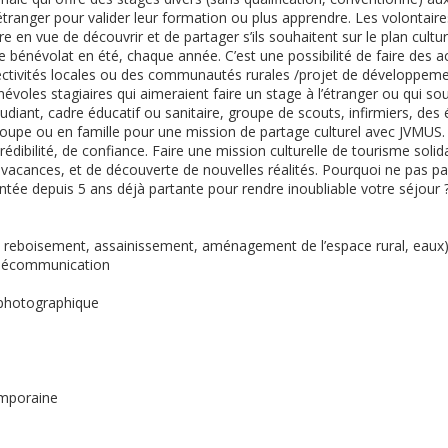
’étranger pour valider leur formation ou plus apprendre. Les volontaire
re en vue de découvrir et de partager s’ils souhaitent sur le plan cult
e bénévolat en été, chaque année. C’est une possibilité de faire des act
ctivités locales ou des communautés rurales /projet de développemen
voles stagiaires qui aimeraient faire un stage à l’étranger ou qui sou
udiant, cadre éducatif ou sanitaire, groupe de scouts, infirmiers, des
 groupe ou en famille pour une mission de partage culturel avec JVMUS
rédibilité, de confiance. Faire une mission culturelle de tourisme soli
s vacances, et de découverte de nouvelles réalités. Pourquoi ne pas pa
ée depuis 5 ans déjà partante pour rendre inoubliable votre séjour 
 reboisement, assainissement, aménagement de l’espace rural, eaux
Télécommunication
 photographique
emporaine