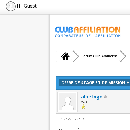
Hi, Guest
Forum Club Affiliation
Moyenne : 0 (0 vote(s))
1
2
3
4
5
OFFRE DE STAGE ET DE MISSION 
alpetogo
Visiteur
14-07-2014, 23:18