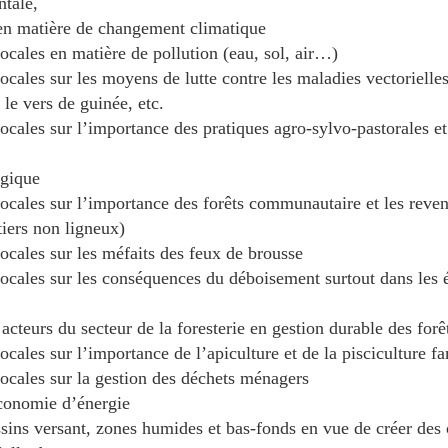
ntale,
 en matière de changement climatique
locales en matière de pollution (eau, sol, air…)
 locales sur les moyens de lutte contre les maladies vectoriel
 le vers de guinée, etc.
locales sur l’importance des pratiques agro-sylvo-pastorales et
ogique
 locales sur l’importance des forêts communautaire et les reve
iers non ligneux)
locales sur les méfaits des feux de brousse
 locales sur les conséquences du déboisement surtout dans les
cteurs du secteur de la foresterie en gestion durable des forê
ocales sur l’importance de l’apiculture et de la pisciculture fa
locales sur la gestion des déchets ménagers
conomie d’énergie
ssins versant, zones humides et bas-fonds en vue de créer des 