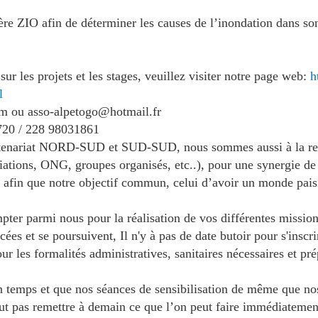
ière ZIO afin de déterminer les causes de l’inondation dans so
r les projets et les stages, veuillez visiter notre page web:
h
l
m ou asso-alpetogo@hotmail.fr
720 / 228 98031861
rtenariat NORD-SUD et SUD-SUD, nous sommes aussi à la rec
ations, ONG, groupes organisés, etc..), pour une synergie de 
 afin que notre objectif commun, celui d’avoir un monde paisib
ter parmi nous pour la réalisation de vos différentes mission
es et se poursuivent, Il n'y à pas de date butoir pour s'inscr
r les formalités administratives, sanitaires nécessaires et pré
ein temps et que nos séances de sensibilisation de même que no
ut pas remettre à demain ce que l’on peut faire immédiatemen