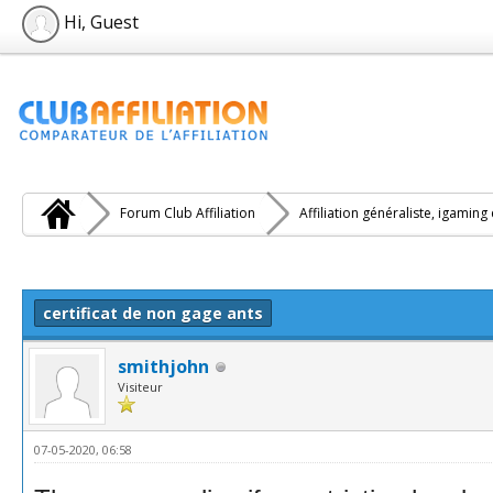
Hi, Guest
Forum Club Affiliation
Affiliation généraliste, igaming
e(s))
certificat de non gage ants
smithjohn
Visiteur
07-05-2020, 06:58