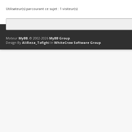
Utilisateur(s) parcourant ce sujet : 1 visiteur(s)
Contact
Club Affiliation
Retourner en haut
Version bas-débit (Archi
Moteur
MyBB
, © 2002-2026
MyBB Group
.
Design By
AliReza_Tofighi
In
WhiteCrow Software Group
.