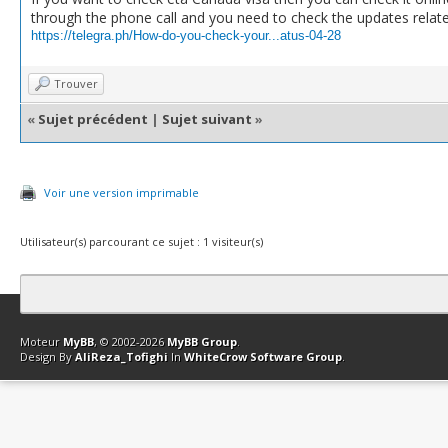
through the phone call and you need to check the updates relate
https://telegra.ph/How-do-you-check-your...atus-04-28
Trouver
«
Sujet précédent
|
Sujet suivant
»
Voir une version imprimable
Utilisateur(s) parcourant ce sujet : 1 visiteur(s)
Contact
Club Affiliation
Retourner en haut
Version bas-débit (Archi
Moteur
MyBB
, © 2002-2026
MyBB Group
.
Design By
AliReza_Tofighi
In
WhiteCrow Software Group
.