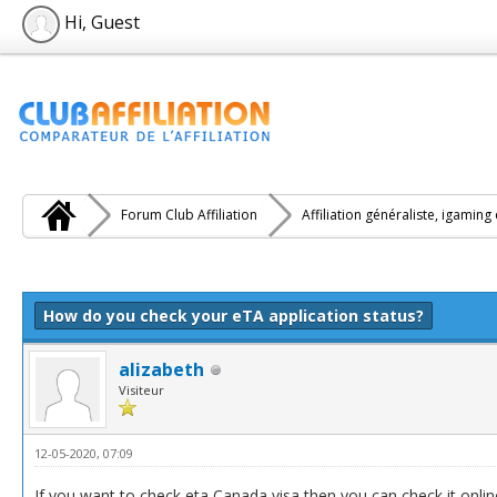
Hi, Guest
Forum Club Affiliation
Affiliation généraliste, igaming
e(s))
How do you check your eTA application status?
alizabeth
Visiteur
12-05-2020, 07:09
If you want to check eta Canada visa then you can check it onlin