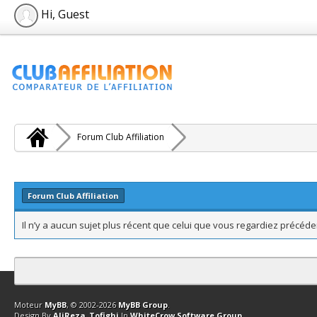
Hi, Guest
Forum Club Affiliation
Forum Club Affiliation
Il n’y a aucun sujet plus récent que celui que vous regardiez précé
Contact
Club Affiliation
Retourner en haut
Version bas-débit (Archi
Moteur
MyBB
, © 2002-2026
MyBB Group
.
Design By
AliReza_Tofighi
In
WhiteCrow Software Group
.