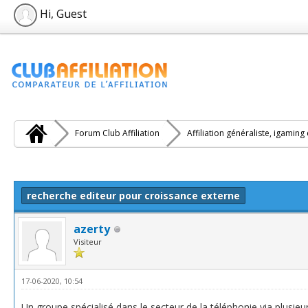
Hi, Guest
Forum Club Affiliation
Affiliation généraliste, igaming
e(s))
recherche editeur pour croissance externe
azerty
Visiteur
17-06-2020, 10:54
Un groupe spécialisé dans le secteur de la téléphonie via plusieu