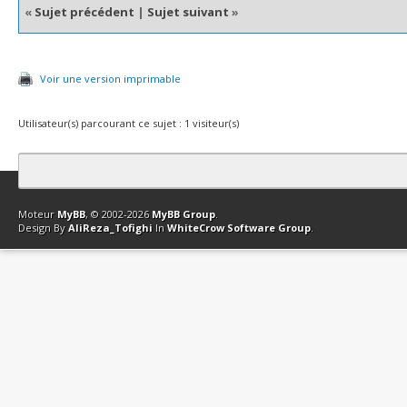
«
Sujet précédent
|
Sujet suivant
»
Voir une version imprimable
Utilisateur(s) parcourant ce sujet : 1 visiteur(s)
Contact
Club Affiliation
Retourner en haut
Version bas-débit (Archi
Moteur
MyBB
, © 2002-2026
MyBB Group
.
Design By
AliReza_Tofighi
In
WhiteCrow Software Group
.