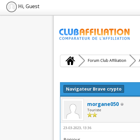
Hi, Guest
Forum Club Affiliation
Moyenne : 0 (0 vote(s))
1
2
3
4
5
Navigateur Brave crypto
morgane050
Touriste
23-03-2023, 13:36
Bonjour,