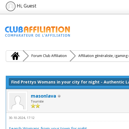
Hi, Guest
Forum Club Affiliation
Affiliation généraliste, igaming
e(s))
Find Prettys Womans in your city for night - Authentic L
masonlava
Touriste
30-10-2024, 17:12
Search Womans from your town for night