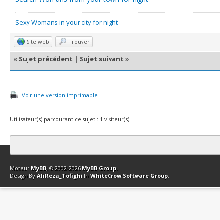
Sexy Womans in your city for night
Site web
Trouver
«
Sujet précédent
|
Sujet suivant
»
Voir une version imprimable
Utilisateur(s) parcourant ce sujet : 1 visiteur(s)
Contact
Club Affiliation
Retourner en haut
Version bas-débit (Archi
Moteur
MyBB
, © 2002-2026
MyBB Group
.
Design By
AliReza_Tofighi
In
WhiteCrow Software Group
.