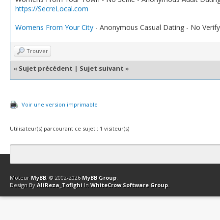
https://SecreLocal.com
Womens From Your City
- Anonymous Casual Dating - No Verify
Trouver
«
Sujet précédent
|
Sujet suivant
»
Voir une version imprimable
Utilisateur(s) parcourant ce sujet : 1 visiteur(s)
Contact
Club Affiliation
Retourner en haut
Version bas-débit (Archi
Moteur
MyBB
, © 2002-2026
MyBB Group
.
Design By
AliReza_Tofighi
In
WhiteCrow Software Group
.