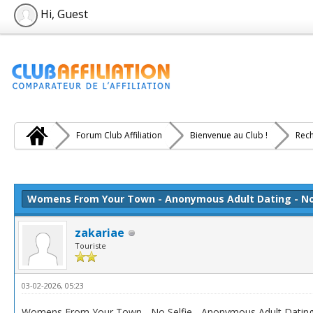
Hi, Guest
Forum Club Affiliation
Bienvenue au Club !
Rech
e(s))
Womens From Your Town - Anonymous Adult Dating - No 
zakariae
Touriste
03-02-2026, 05:23
Womens From Your Town - No Selfie - Anonymous Adult Datin