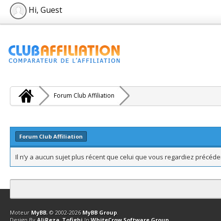
Hi, Guest
Forum Club Affiliation
Forum Club Affiliation
Il n’y a aucun sujet plus récent que celui que vous regardiez précé
Contact
Club Affiliation
Retourner en haut
Version bas-débit (Archi
Moteur
MyBB
, © 2002-2026
MyBB Group
.
Design By
AliReza_Tofighi
In
WhiteCrow Software Group
.