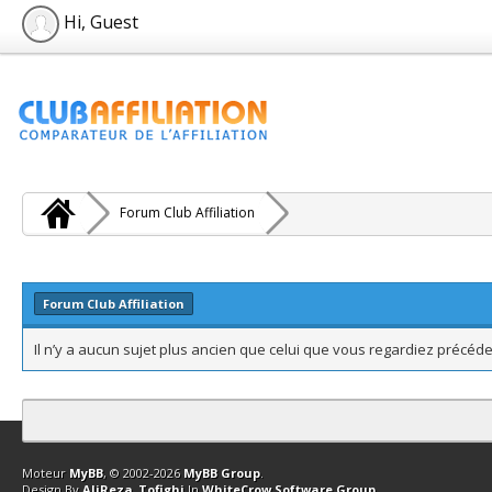
Hi, Guest
Forum Club Affiliation
Forum Club Affiliation
Il n’y a aucun sujet plus ancien que celui que vous regardiez précé
Contact
Club Affiliation
Retourner en haut
Version bas-débit (Archi
Moteur
MyBB
, © 2002-2026
MyBB Group
.
Design By
AliReza_Tofighi
In
WhiteCrow Software Group
.