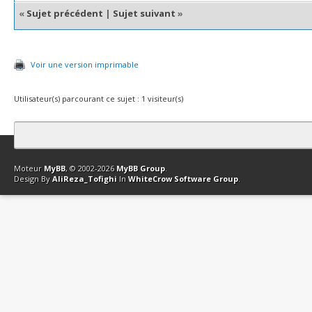
«
Sujet précédent
|
Sujet suivant
»
Voir une version imprimable
Utilisateur(s) parcourant ce sujet : 1 visiteur(s)
Contact
Club Affiliation
Retourner en haut
Version bas-débit (Archi
Moteur
MyBB
, © 2002-2026
MyBB Group
.
Design By
AliReza_Tofighi
In
WhiteCrow Software Group
.