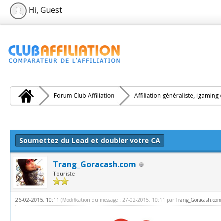
Hi, Guest
Forum Club Affiliation
Affiliation généraliste, igaming
e(s))
Soumettez du Lead et doubler votre CA
Trang_Goracash.com
Touriste
26-02-2015, 10:11
(Modification du message : 27-02-2015, 10:11 par
Trang_Goracash.co