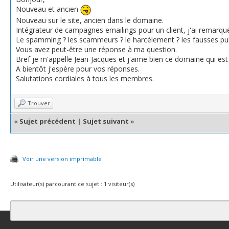
Nouveau et ancien
Nouveau sur le site, ancien dans le domaine.
Intégrateur de campagnes emailings pour un client, j'ai remarqué 
Le spamming ? les scammeurs ? le harcèlement ? les fausses pubs
Vous avez peut-être une réponse à ma question.
Bref je m'appelle Jean-Jacques et j'aime bien ce domaine qui es
A bientôt j'espère pour vos réponses.
Salutations cordiales à tous les membres.
Trouver
«
Sujet précédent
|
Sujet suivant
»
Voir une version imprimable
Utilisateur(s) parcourant ce sujet : 1 visiteur(s)
Contact
Club Affiliation
Retourner en haut
Version bas-débit (Archi