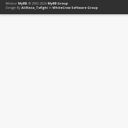
Moteur
MyBB
, © 2002-2026
MyBB Group
.
Design By
AliReza_Tofighi
In
WhiteCrow Software Group
.