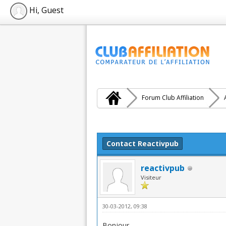
Hi, Guest
Forum Club Affiliation
Moyenne : 0 (0 vote(s))
1
2
3
4
5
Contact Reactivpub
reactivpub
Visiteur
30-03-2012, 09:38
Bonjour,