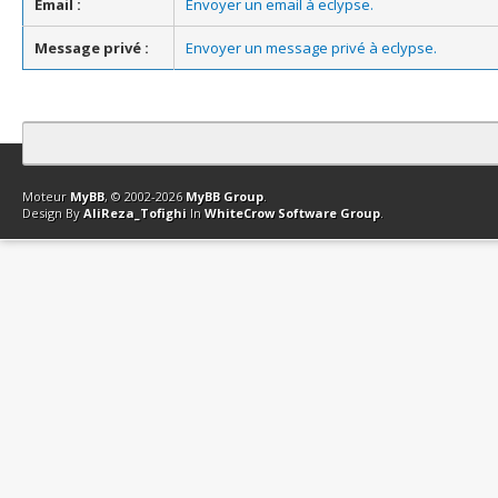
Email :
Envoyer un email à eclypse.
Message privé :
Envoyer un message privé à eclypse.
Contact
Club Affiliation
Retourner en haut
Version bas-débit (Archi
Moteur
MyBB
, © 2002-2026
MyBB Group
.
Design By
AliReza_Tofighi
In
WhiteCrow Software Group
.