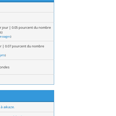
r jour | 0.05 pourcent du nombre
s)
essages
)
our | 0.07 pourcent du nombre
jets
)
condes
 à aikaze.