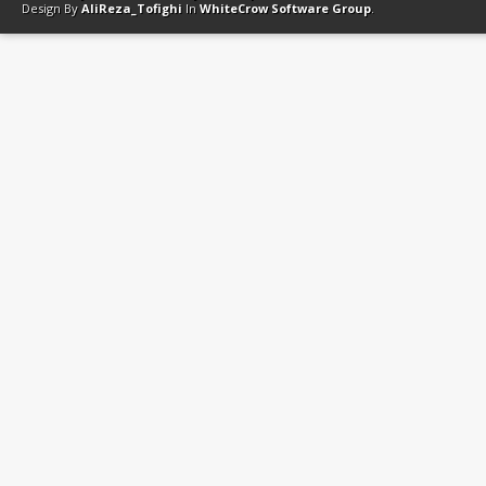
Design By
AliReza_Tofighi
In
WhiteCrow Software Group
.