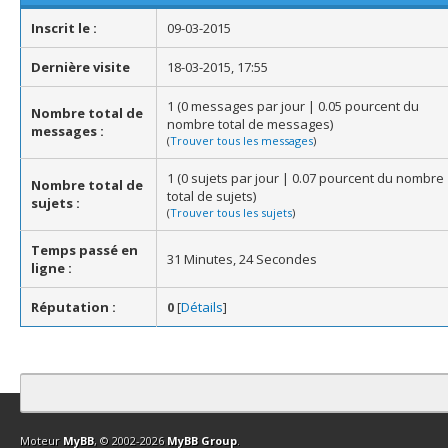
Inscrit le :
09-03-2015
Dernière visite
18-03-2015, 17:55
1 (0 messages par jour | 0.05 pourcent du
Nombre total de
nombre total de messages)
messages :
(
Trouver tous les messages
)
1 (0 sujets par jour | 0.07 pourcent du nombre
Nombre total de
total de sujets)
sujets :
(
Trouver tous les sujets
)
Temps passé en
31 Minutes, 24 Secondes
ligne :
Réputation :
0
[
Détails
]
Contact
Club Affiliation
Retourner en haut
Version bas-débit (Archi
Moteur
MyBB
, © 2002-2026
MyBB Group
.