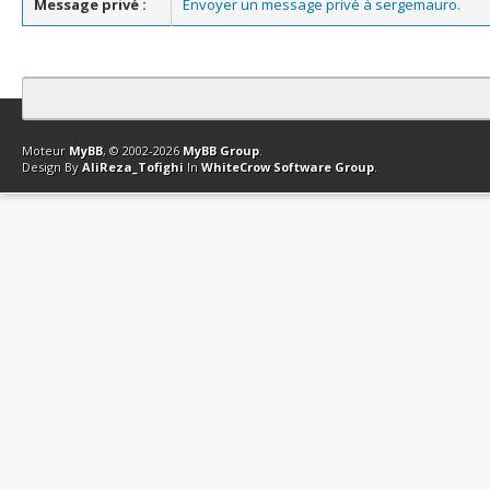
Message privé :
Envoyer un message privé à sergemauro.
Contact
Club Affiliation
Retourner en haut
Version bas-débit (Archi
Moteur
MyBB
, © 2002-2026
MyBB Group
.
Design By
AliReza_Tofighi
In
WhiteCrow Software Group
.