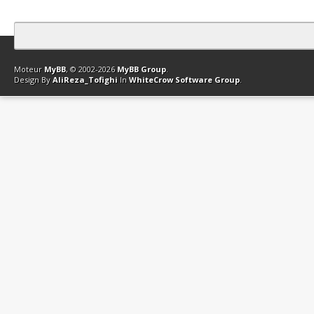
Contact
Club Affiliation
Retourner en haut
Version bas-débit (Archi
Moteur
MyBB
, © 2002-2026
MyBB Group
.
Design By
AliReza_Tofighi
In
WhiteCrow Software Group
.