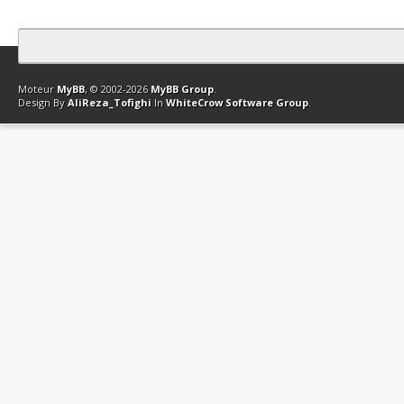
Contact
Club Affiliation
Retourner en haut
Version bas-débit (Archi
Moteur
MyBB
, © 2002-2026
MyBB Group
.
Design By
AliReza_Tofighi
In
WhiteCrow Software Group
.