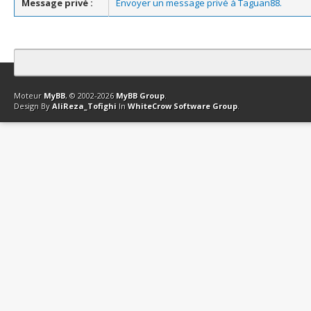
Message privé :
Envoyer un message privé à Taguan88.
Contact
Club Affiliation
Retourner en haut
Version bas-débit (Archi
Moteur
MyBB
, © 2002-2026
MyBB Group
.
Design By
AliReza_Tofighi
In
WhiteCrow Software Group
.