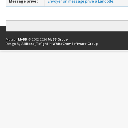
Message privé :
Envoyer un message privé à Landotte.
Contact
Club Affiliation
Retourner en haut
Version bas-débit (Archi
Moteur
MyBB
, © 2002-2026
MyBB Group
.
Design By
AliReza_Tofighi
In
WhiteCrow Software Group
.