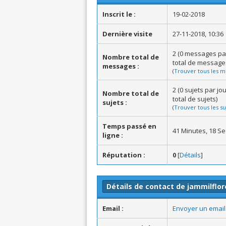
Inscrit le :
19-02-2018
Dernière visite
27-11-2018, 10:36
2 (0 messages pa
Nombre total de
total de message
messages :
(
Trouver tous les m
2 (0 sujets par j
Nombre total de
total de sujets)
sujets :
(
Trouver tous les su
Temps passé en
41 Minutes, 18 S
ligne :
Réputation :
0
[
Détails
]
Détails de contact de jammilflor
Email :
Envoyer un email 