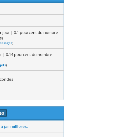
r jour | 0.1 pourcent du nombre
s)
essages
)
our | 0.14 pourcent du nombre
jets
)
econdes
es
à jammilflores.