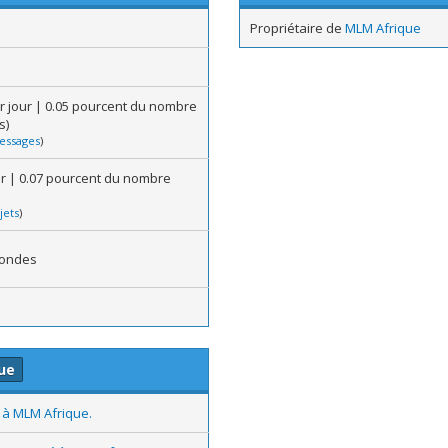
Propriétaire de
MLM Afrique
r jour | 0.05 pourcent du nombre
s)
essages
)
our | 0.07 pourcent du nombre
jets
)
condes
ue
 à MLM Afrique.