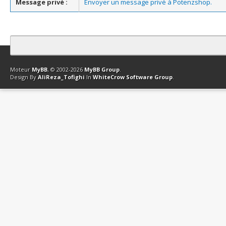
Message privé :
Envoyer un message privé à Potenzshop.
Contact
Club Affiliation
Retourner en haut
Version bas-débit (Archi
Moteur
MyBB
, © 2002-2026
MyBB Group
.
Design By
AliReza_Tofighi
In
WhiteCrow Software Group
.