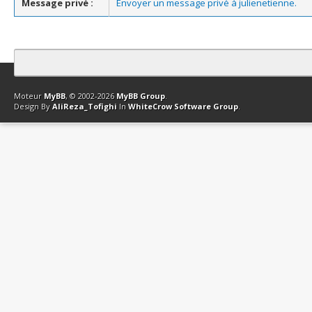
Message privé :
Envoyer un message privé à julienetienne.
Contact
Club Affiliation
Retourner en haut
Version bas-débit (Archi
Moteur
MyBB
, © 2002-2026
MyBB Group
.
Design By
AliReza_Tofighi
In
WhiteCrow Software Group
.