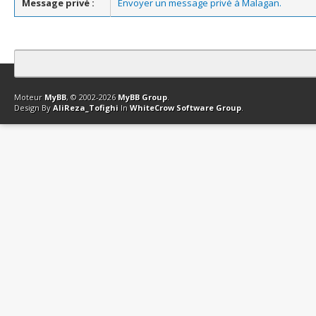
Message privé :
Envoyer un message privé à Malagan.
Contact
Club Affiliation
Retourner en haut
Version bas-débit (Archi
Moteur
MyBB
, © 2002-2026
MyBB Group
.
Design By
AliReza_Tofighi
In
WhiteCrow Software Group
.