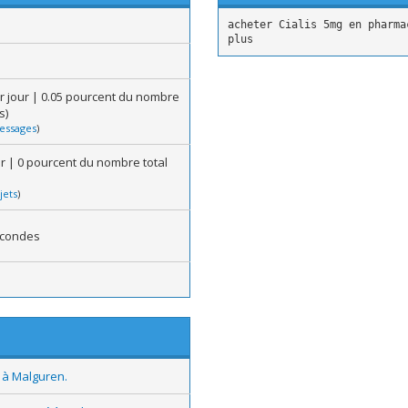
acheter Cialis 5mg en pharm
plus
r jour | 0.05 pourcent du nombre
s)
essages
)
our | 0 pourcent du nombre total
jets
)
econdes
 à Malguren.