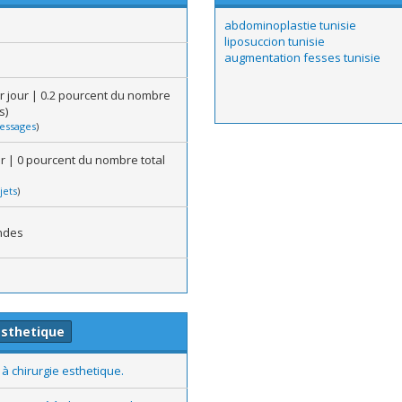
abdominoplastie tunisie
liposuccion tunisie
augmentation fesses tunisie
r jour | 0.2 pourcent du nombre
s)
essages
)
our | 0 pourcent du nombre total
jets
)
ndes
esthetique
à chirurgie esthetique.