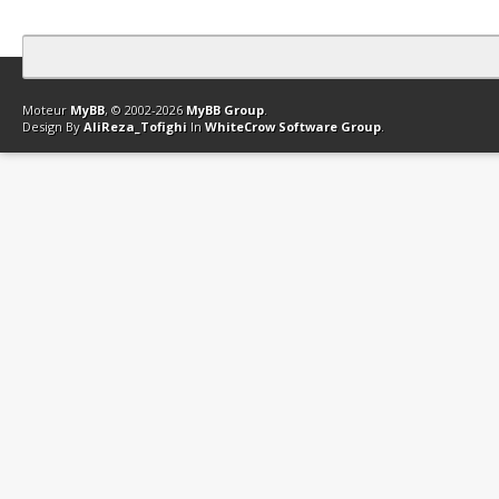
Contact
Club Affiliation
Retourner en haut
Version bas-débit (Archi
Moteur
MyBB
, © 2002-2026
MyBB Group
.
Design By
AliReza_Tofighi
In
WhiteCrow Software Group
.