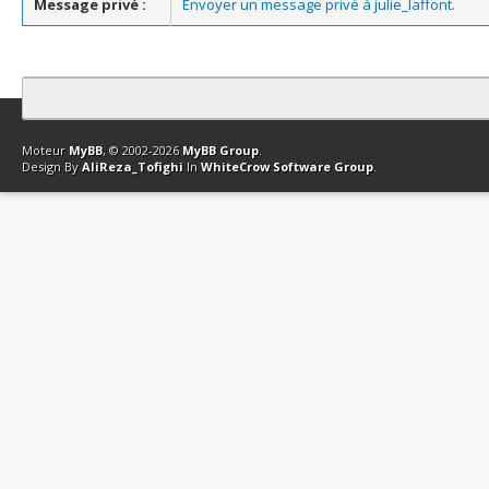
Message privé :
Envoyer un message privé à julie_laffont.
Contact
Club Affiliation
Retourner en haut
Version bas-débit (Archi
Moteur
MyBB
, © 2002-2026
MyBB Group
.
Design By
AliReza_Tofighi
In
WhiteCrow Software Group
.