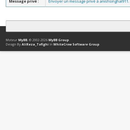
Message privé :
Envoyer un message privé à anishsinghal911.
Contact
Club Affiliation
Retourner en haut
Version bas-débit (Archi
Moteur
MyBB
, © 2002-2026
MyBB Group
.
Design By
AliReza_Tofighi
In
WhiteCrow Software Group
.