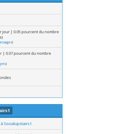
r jour | 0.05 pourcent du nombre
s)
essages
)
our | 0.07 pourcent du nombre
jets
)
condes
airs1
à Socialupstairs1.