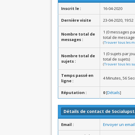
Inscrit le :
16-04-2020
Dernière visite
23-04-2020, 19:52
1 (0 messages pa
Nombre total de
total de message
messages :
(
Trouver tous les m
1 (0 sujets par j
Nombre total de
total de sujets)
sujets :
(
Trouver tous les su
Temps passé en
4 Minutes, 56 Se
ligne :
Réputation :
0
[
Détails
]
Détails de contact de Socialupst
Email :
Envoyer un email 