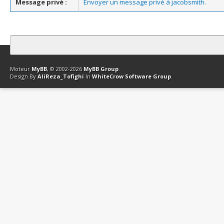
Message privé :
Envoyer un message privé à jacobsmith.
Contact
Club Affiliation
Retourner en haut
Version bas-débit (Archi
Moteur
MyBB
, © 2002-2026
MyBB Group
.
Design By
AliReza_Tofighi
In
WhiteCrow Software Group
.