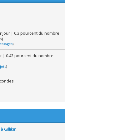
r jour | 0.3 pourcent du nombre
s)
essages
)
our | 0.43 pourcent du nombre
jets
)
econdes
 Gillikin.