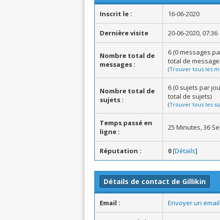
Inscrit le :
16-06-2020
Dernière visite
20-06-2020, 07:36
6 (0 messages pa
Nombre total de
total de message
messages :
(
Trouver tous les m
6 (0 sujets par j
Nombre total de
total de sujets)
sujets :
(
Trouver tous les su
Temps passé en
25 Minutes, 36 S
ligne :
Réputation :
0
[
Détails
]
Détails de contact de Gillikin
Email :
Envoyer un email à