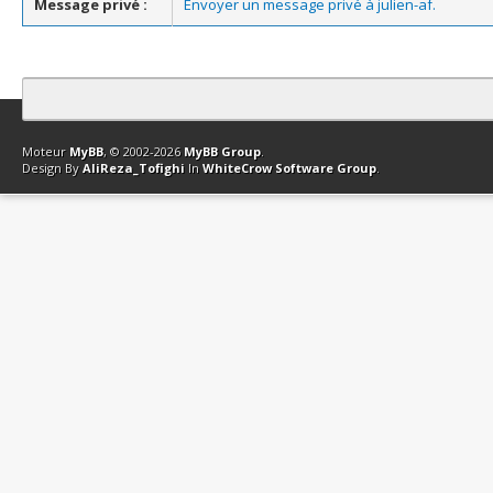
Message privé :
Envoyer un message privé à julien-af.
Contact
Club Affiliation
Retourner en haut
Version bas-débit (Archi
Moteur
MyBB
, © 2002-2026
MyBB Group
.
Design By
AliReza_Tofighi
In
WhiteCrow Software Group
.