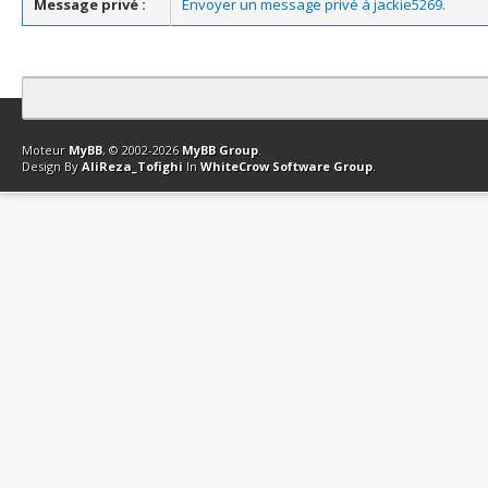
Message privé :
Envoyer un message privé à jackie5269.
Contact
Club Affiliation
Retourner en haut
Version bas-débit (Archi
Moteur
MyBB
, © 2002-2026
MyBB Group
.
Design By
AliReza_Tofighi
In
WhiteCrow Software Group
.