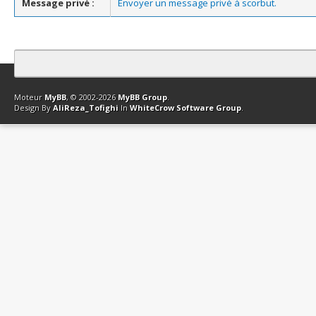
Message privé :
Envoyer un message privé à scorbut.
Contact
Club Affiliation
Retourner en haut
Version bas-débit (Archi
Moteur
MyBB
, © 2002-2026
MyBB Group
.
Design By
AliReza_Tofighi
In
WhiteCrow Software Group
.