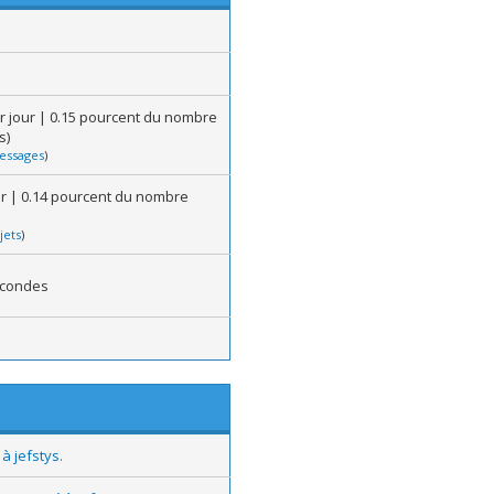
r jour | 0.15 pourcent du nombre
s)
essages
)
our | 0.14 pourcent du nombre
jets
)
econdes
à jefstys.