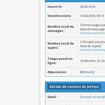
Inscrit le :
28-02-2014
Dernière visite
14-04-2019, 09:19
3 (0 messages pa
Nombre total de
total de message
messages :
(
Trouver tous les m
2 (0 sujets par j
Nombre total de
total de sujets)
sujets :
(
Trouver tous les su
Temps passé en
32 Minutes, 32 S
ligne :
Réputation :
0
[
Détails
]
Détails de contact de jefstys
Email :
Envoyer un email 