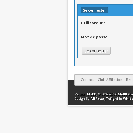
Se connecter
Utilisateur :
Mot de passe :
Contact
Club Affiliation
Ret
Moteur
MyBB
, © 2002-2026
MyBB Gr
Design By
AliReza_Tofighi
In
White