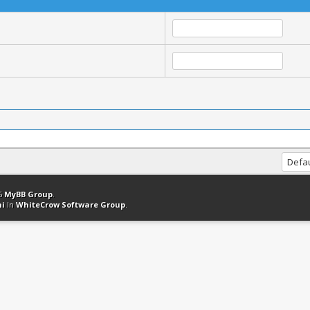
ation
Retourner en haut
Version bas-débit (Archivé)
Syndication RSS
26
MyBB Group
.
hi
In
WhiteCrow Software Group
.