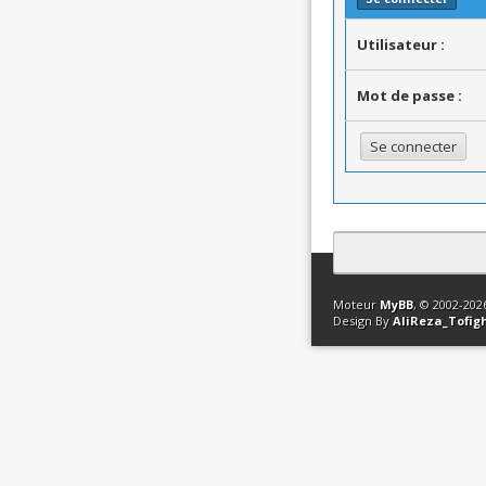
Utilisateur :
Mot de passe :
Contact
Club Affili
Moteur
MyBB
, © 2002-20
Design By
AliReza_Tofig